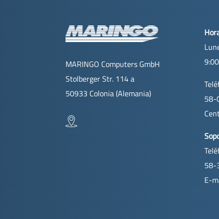
Hora
Lune
9:00
MARINGO Computers GmbH
Stolberger Str. 114 a
Telé
50933 Colonia (Alemania)
58-
Cent
Sopo
Telé
58-
E-ma