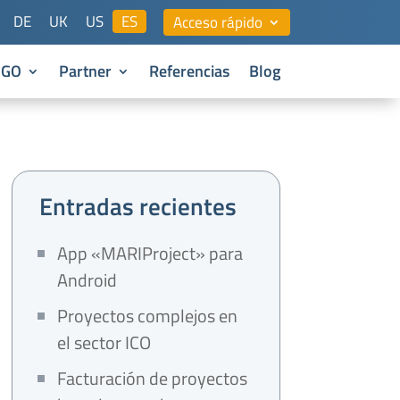
DE
UK
US
ES
Acceso rápido
NGO
Partner
Referencias
Blog
Entradas recientes
App «MARIProject» para
Android
Proyectos complejos en
el sector ICO
Facturación de proyectos