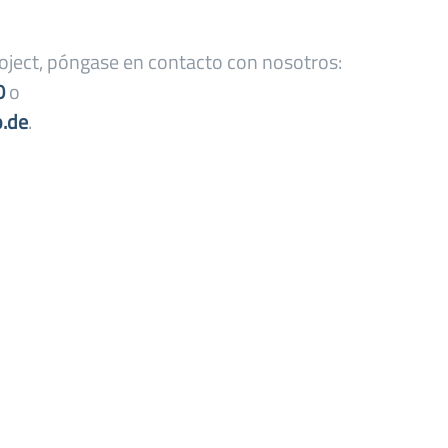
oject, póngase en contacto con nosotros:
0
o
.de
.