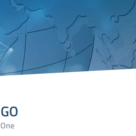
NGO
 One