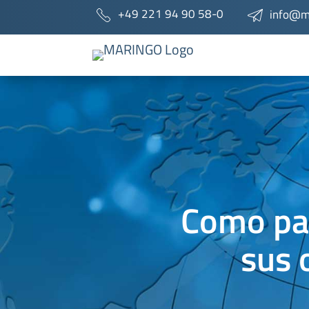
+49 221 94 90 58-0
info@m
Como pa
sus 