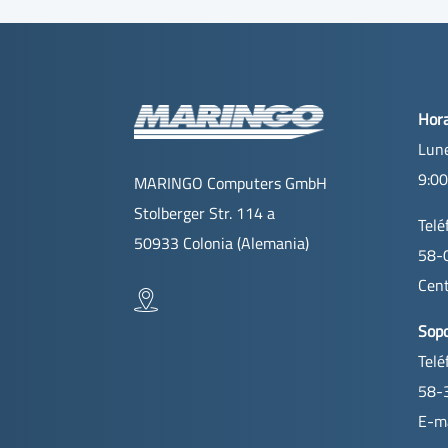
Hora
Lune
9:00
MARINGO Computers GmbH
Stolberger Str. 114 a
Telé
50933 Colonia (Alemania)
58-
Cent
Sopo
Telé
58-
E-ma