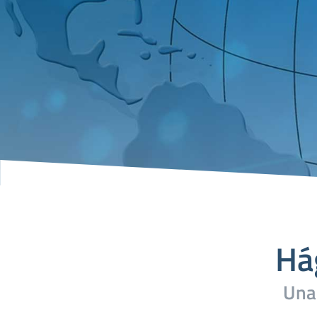
Há
Una