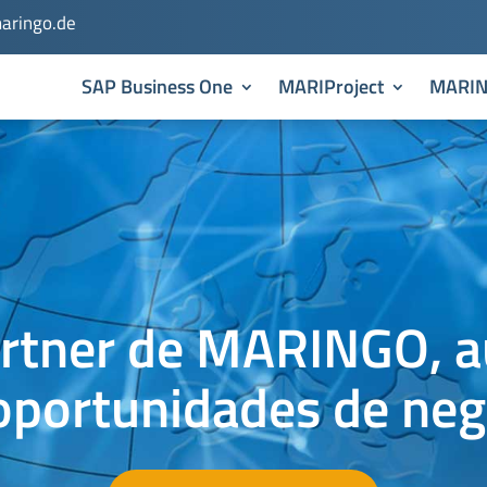
aringo.de
SAP Business One
MARIProject
MARI
rtner de MARINGO, 
oportunidades de neg