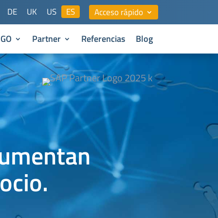
DE
UK
US
ES
Acceso rápido
NGO
Partner
Referencias
Blog
aumentan
ocio.