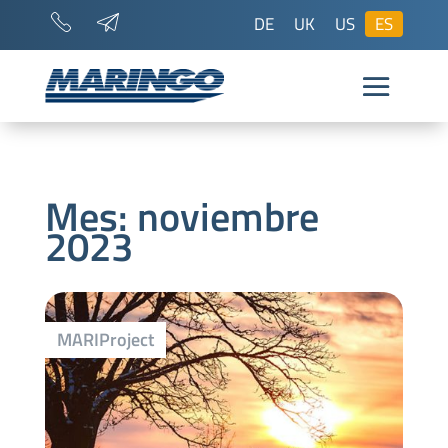
DE
UK
US
ES
Mes:
noviembre
2023