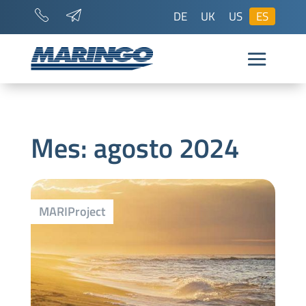
DE
UK
US
ES
Mes:
agosto 2024