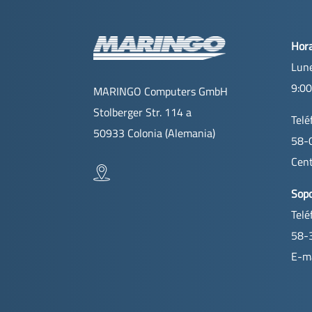
Hora
Lune
9:00
MARINGO Computers GmbH
Stolberger Str. 114 a
Telé
50933 Colonia (Alemania)
58-
Cent
Sopo
Telé
58-
E-ma