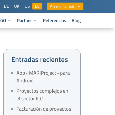
DE
UK
US
ES
Acceso rápido
NGO
Partner
Referencias
Blog
Entradas recientes
App «MARIProject» para
Android
Proyectos complejos en
el sector ICO
Facturación de proyectos