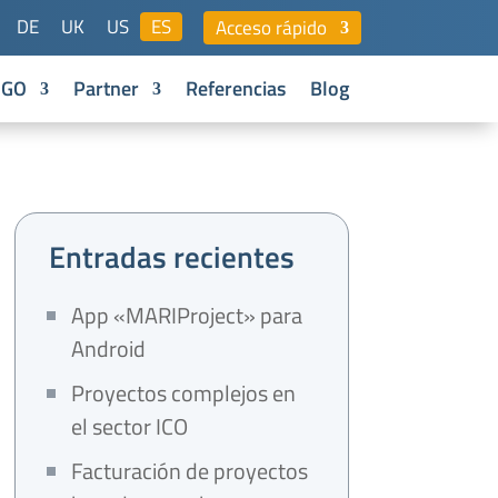
DE
UK
US
ES
Acceso rápido
NGO
Partner
Referencias
Blog
Entradas recientes
App «MARIProject» para
Android
Proyectos complejos en
el sector ICO
Facturación de proyectos