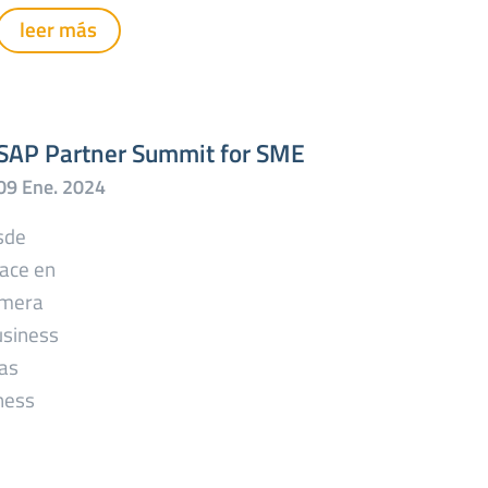
leer más
SAP Partner Summit for SME
sde
ace en
imera
usiness
las
ness