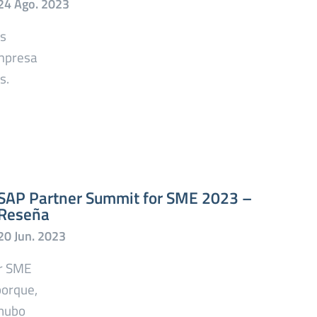
Os
empresa
s.
SAP Partner Summit for SME 2023 –
Reseña
or SME
orque,
 hubo